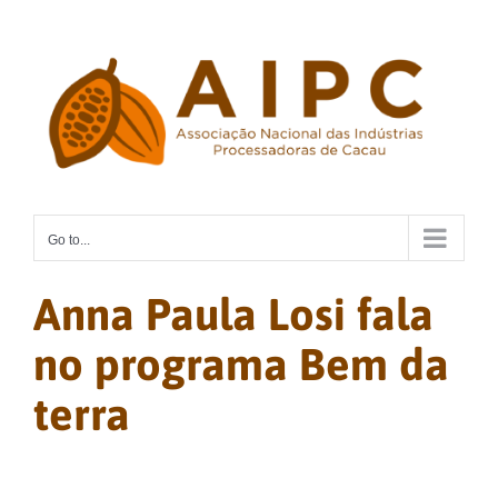
Skip
to
content
Go to...
Anna Paula Losi fala
no programa Bem da
terra