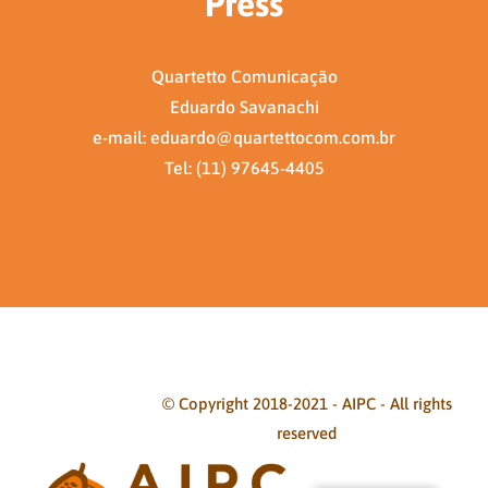
Press
Quartetto Comunicação
Eduardo Savanachi
e-mail: eduardo@quartettocom.com.br
Tel: (11) 97645-4405
© Copyright 2018-2021 - AIPC - All rights
reserved
Facebook
Twitter
Instagram
Pinterest