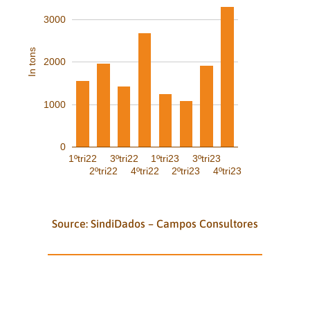
3000
In tons
2000
1000
0
1ºtri22
3ºtri22
1ºtri23
3ºtri23
2ºtri22
4ºtri22
2ºtri23
4ºtri23
Source: SindiDados – Campos Consultores
QUARTERLY RECEIVING OF
COCOA Origin: Rondônia (in tons