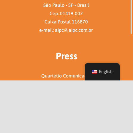
São Paulo - SP - Brasil
Cep: 01419-002
Caixa Postal 116870
e-mail: aipc@aipc.com.br
Press
English
Quartetto Comunicação
Eduardo Savanachi
e-mail: eduardo@quartettocom.com.br
Tel: (11) 97645-4405