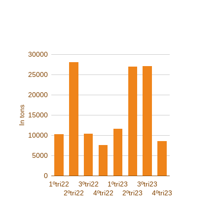
QUARTERLY RECEIVING OF
COCOA Origin: Pará (in tons)
30000
25000
20000
In tons
15000
10000
5000
0
1ºtri22
3ºtri22
1ºtri23
3ºtri23
2ºtri22
4ºtri22
2ºtri23
4ºtri23