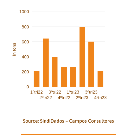
1000
800
600
In tons
400
200
0
1ºtri22
3ºtri22
1ºtri23
3ºtri23
2ºtri22
4ºtri22
2ºtri23
4ºtri23
Source: SindiDados – Campos Consultores