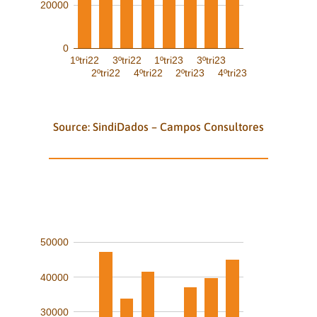
20000
0
1ºtri22
3ºtri22
1ºtri23
3ºtri23
2ºtri22
4ºtri22
2ºtri23
4ºtri23
Source: SindiDados – Campos Consultores
50000
40000
30000