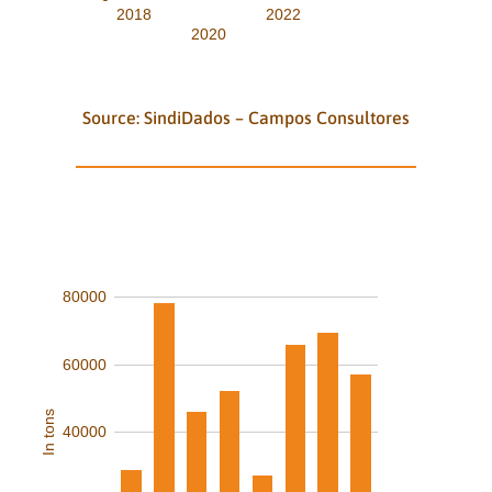
2018
2022
2020
Jan-Dez23
Source: SindiDados – Campos Consultores
QUARTERLY RECEIVING OF
COCOA - TOTAL NATIONAL (in
tones)
80000
60000
In tons
40000