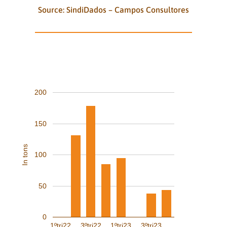
Source: SindiDados – Campos Consultores
QUARTERLY COCOA RECEIVING
OTHER STATES (in tons)
200
150
In tons
100
50
0
1ºtri22
3ºtri22
1ºtri23
3ºtri23