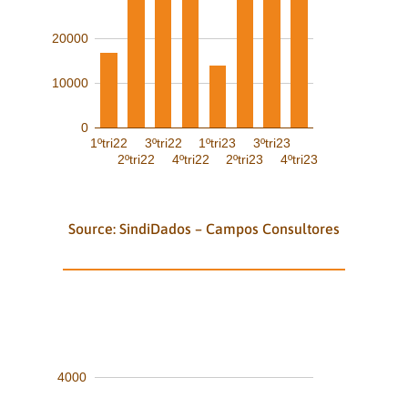
20000
10000
0
1ºtri22
3ºtri22
1ºtri23
3ºtri23
2ºtri22
4ºtri22
2ºtri23
4ºtri23
Source: SindiDados – Campos Consultores
4000