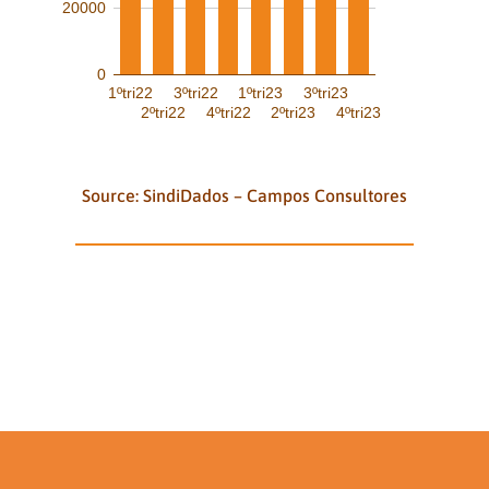
20000
0
1ºtri22
3ºtri22
1ºtri23
3ºtri23
2ºtri22
4ºtri22
2ºtri23
4ºtri23
Source: SindiDados – Campos Consultores