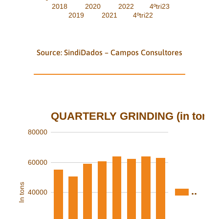
2018
2020
2022
4ºtri23
2019
2021
4ºtri22
Source: SindiDados – Campos Consultores
QUARTERLY GRINDING (in tons)
80000
60000
In tons
..
40000