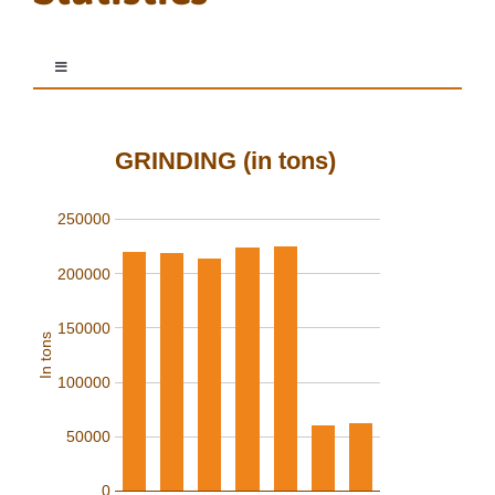
Toggle
Navigation
Production
GRINDING (in tons)
Imports
250000
Grinding
200000
150000
In tons
Exports
100000
Derivatives
50000
0