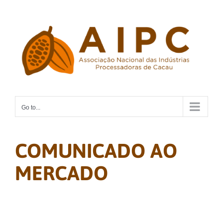
Skip
to
content
Go to...
COMUNICADO AO
MERCADO