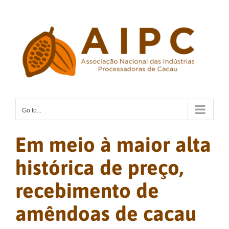
Skip
to
content
Go to...
Em meio à maior alta
histórica de preço,
recebimento de
amêndoas de cacau