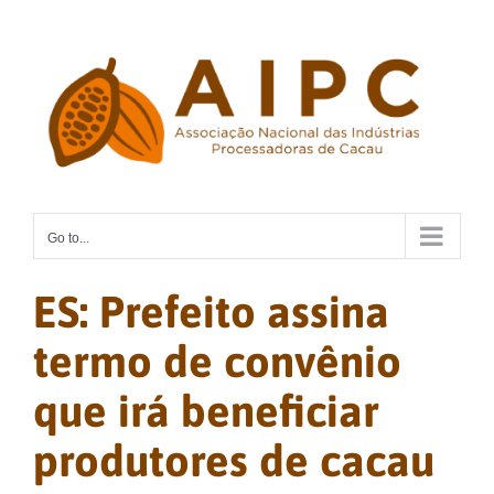
Skip
to
content
Go to...
ES: Prefeito assina
termo de convênio
que irá beneficiar
produtores de cacau