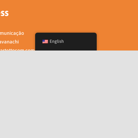
ss
omunicação
avanachi
English
artettocom.com.br
7645-4405
Facebook
Twitter
Instagram
Pinterest