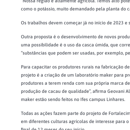
“Nossa região é altamente agrícola. Temos alto poten
como o potássio, muito demandado pela planta do c
Os trabalhos devem começar já no início de 2023 e se
Outra proposta é o desenvolvimento de novos produto
uma possibilidade é o uso da casca úmida, que corre
“substâncias que podem ser usadas, por exemplo, pel
Para capacitar os produtores rurais na fabricação d
projeto é a criação de um laboratório maker para p
produtores a terem renda com sua própria marca de
produção de cacau de qualidade”, afirma Geovani Alí
maker estão sendo feitos no Ifes campus Linhares.
Todas as ações fazem parte do projeto de Fortaleci
em diferentes culturas agrícolas de interesse para
final de 12 meses do seu início.