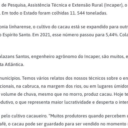
ba de Pesquisa, Assistência Técnica e Extensão Rural (Incaper)
 Em todo o Estado foram colhidas 11. 544 toneladas.
nia linharense, o cultivo do cacau está se expandido para out
Espírito Santo. Em 2021, esse número passou para 5,44%. Colat
lazans Santos, engenheiro agrônomo do Incaper, são muitos, en
a Atlântica.
nicípios. Temos vários relatos dos nossos técnicos sobre o en
icionais, na cabruca, na margem dos rios, ou em lugares úmidos
m volume de chuva, mesmo que no morro, produz cacau. Hoje te
dutivo, o que representa maior lucratividade e desperta o inter
 pelo cultivo cacaueiro. “Muitos produtores quando percebem 
 café, o cacau pode ser guardado para ser vendido no momento