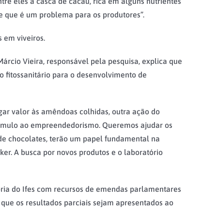
ntre eles a casca de cacau, rica em alguns nutrientes
e que é um problema para os produtores”.
 em viveiros.
árcio Vieira, responsável pela pesquisa, explica que
o fitossanitário para o desenvolvimento de
egar valor às amêndoas colhidas, outra ação do
estímulo ao empreendedorismo. Queremos ajudar os
de chocolates, terão um papel fundamental na
ker. A busca por novos produtos e o laboratório
toria do Ifes com recursos de emendas parlamentares
 que os resultados parciais sejam apresentados ao