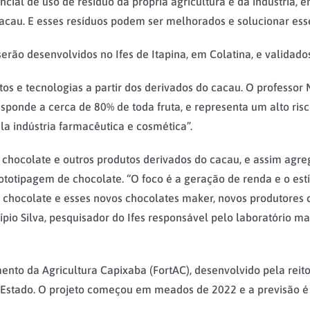
cial de uso de resíduo da própria agricultura e da indústria, e
acau. E esses resíduos podem ser melhorados e solucionar ess
rão desenvolvidos no Ifes de Itapina, em Colatina, e validados
s e tecnologias a partir dos derivados do cacau. O professor M
sponde a cerca de 80% de toda fruta, e representa um alto risc
a indústria farmacêutica e cosmética”.
e chocolate e outros produtos derivados do cacau, e assim agr
rototipagem de chocolate. “O foco é a geração de renda e o 
 chocolate e esses novos chocolates maker, novos produtores 
pio Silva, pesquisador do Ifes responsável pelo laboratório ma
mento da Agricultura Capixaba (FortAC), desenvolvido pela rei
 o Estado. O projeto começou em meados de 2022 e a previsão é