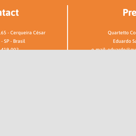
tact
Pre
65 - Cerqueira César
Quartetto C
- SP - Brasil
Eduardo S
1419-002
e-mail: eduardo@qu
stal 116870
Tel: (11) 9
c@aipc.com.br
© Copyright 2018-2021 - AIPC - All rights reserved