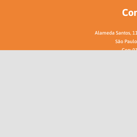
Con
Alameda Santos, 11
São Paulo 
Cep: 0
Caixa Po
e-mail: aip