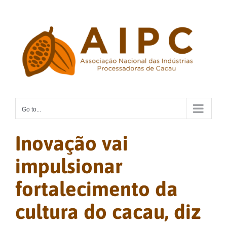
Skip
to
content
Go to...
Inovação vai
impulsionar
fortalecimento da
cultura do cacau, diz