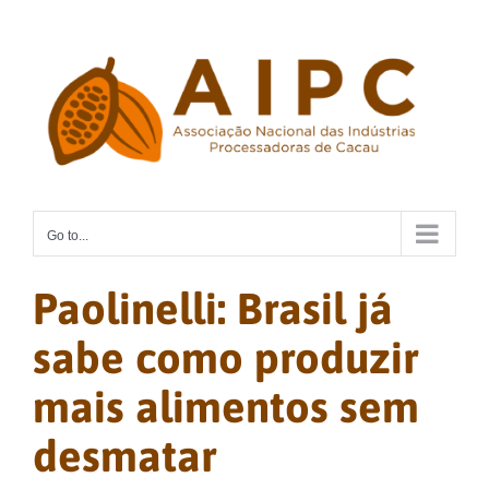
Skip
to
content
Go to...
Paolinelli: Brasil já
sabe como produzir
mais alimentos sem
desmatar