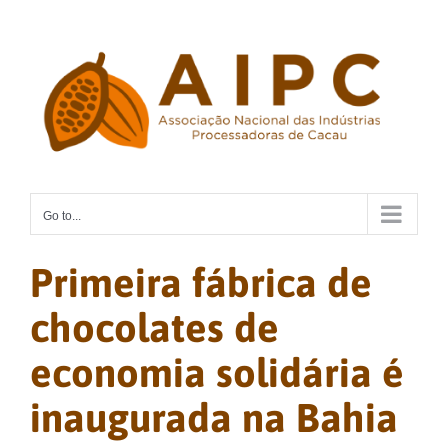
Skip
to
content
Go to...
Primeira fábrica de
chocolates de
economia solidária é
inaugurada na Bahia