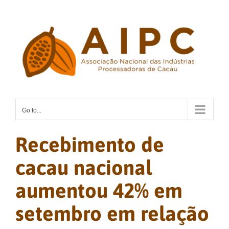
Skip
to
content
Go to...
Recebimento de
cacau nacional
aumentou 42% em
setembro em relação