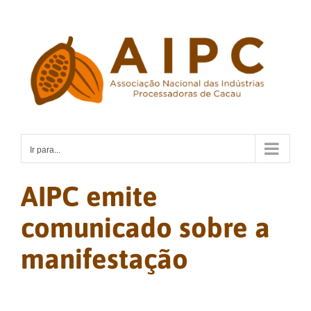
Ir
para
o
conteúdo
Ir para...
AIPC emite
comunicado sobre a
manifestação