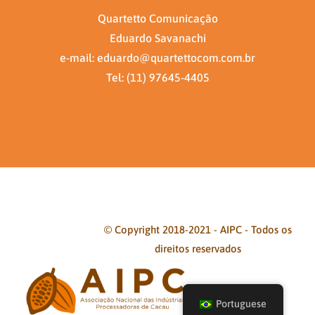
Quartetto Comunicação
Eduardo Savanachi
e-mail: eduardo@quartettocom.com.br
Tel: (11) 97645-4405
© Copyright 2018-2021 - AIPC - Todos os
direitos reservados
Facebook
Twitter
Instagram
Pinterest
Portuguese