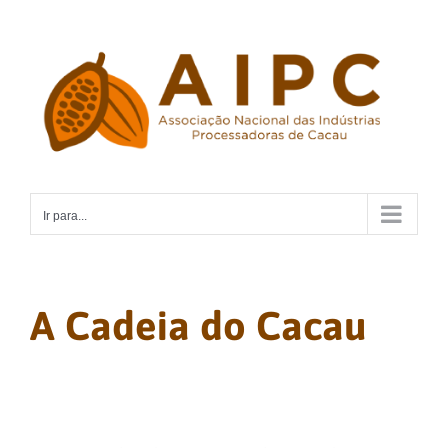
Ir
para
o
conteúdo
Ir para...
A Cadeia do Cacau