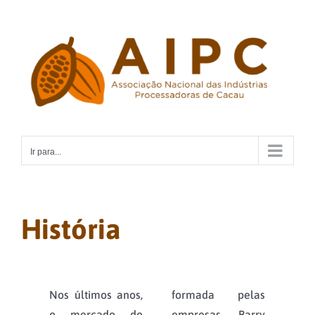
Ir
para
o
conteúdo
Ir para...
História
Nos últimos anos,
formada pelas
o mercado do
empresas Barry