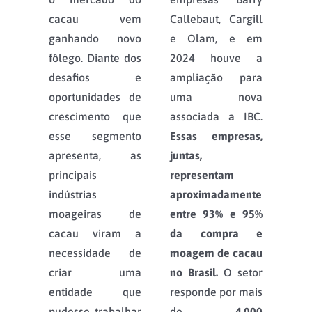
cacau vem
Callebaut, Cargill
ganhando novo
e Olam, e em
fôlego. Diante dos
2024 houve a
desafios e
ampliação para
oportunidades de
uma nova
crescimento que
associada a IBC.
esse segmento
Essas empresas,
apresenta, as
juntas,
principais
representam
indústrias
aproximadamente
moageiras de
entre 93% e 95%
cacau viram a
da compra e
necessidade de
moagem de cacau
criar uma
no Brasil.
O setor
entidade que
responde por mais
pudesse trabalhar
de
4.000