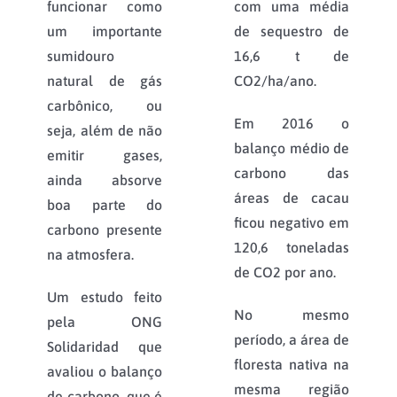
funcionar como
com uma média
um importante
de sequestro de
sumidouro
16,6 t de
natural de gás
CO2/ha/ano.
carbônico, ou
Em 2016 o
seja, além de não
balanço médio de
emitir gases,
carbono das
ainda absorve
áreas de cacau
boa parte do
ficou negativo em
carbono presente
120,6 toneladas
na atmosfera.
de CO2 por ano.
Um estudo feito
No mesmo
pela ONG
período, a área de
Solidaridad que
floresta nativa na
avaliou o balanço
mesma região
de carbono, que é