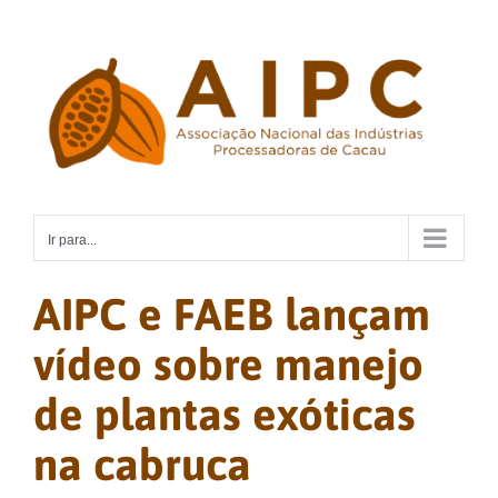
Ir
para
o
conteúdo
Ir para...
AIPC e FAEB lançam
vídeo sobre manejo
de plantas exóticas
na cabruca