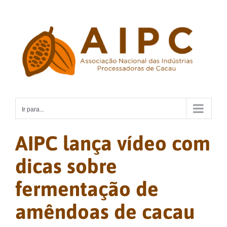
Ir
para
o
conteúdo
Ir para...
AIPC lança vídeo com
dicas sobre
fermentação de
amêndoas de cacau