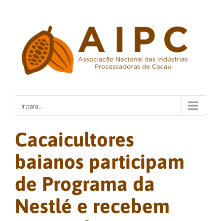
Ir
para
o
conteúdo
Ir para...
Cacaicultores
baianos participam
de Programa da
Nestlé e recebem