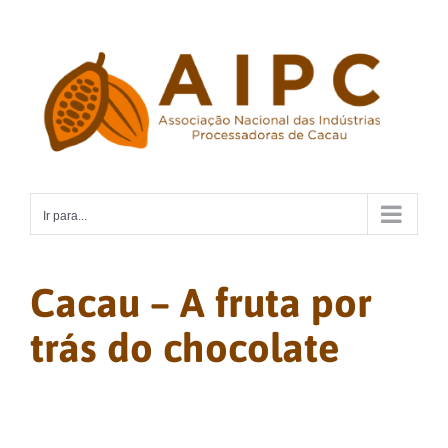
Ir
para
o
conteúdo
Ir para...
Cacau – A fruta por
trás do chocolate