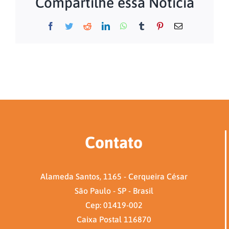
Compartilhe essa Notícia
Facebook
Twitter
Reddit
LinkedIn
WhatsApp
Tumblr
Pinterest
E-
mail
Contato
Alameda Santos, 1165 - Cerqueira César
São Paulo - SP - Brasil
Cep: 01419-002
Caixa Postal 116870