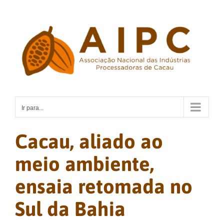
Ir
para
o
conteúdo
Ir para...
Cacau, aliado ao
meio ambiente,
ensaia retomada no
Sul da Bahia