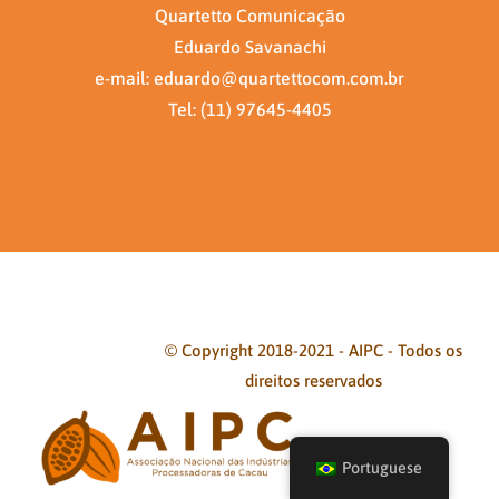
Quartetto Comunicação
Eduardo Savanachi
e-mail: eduardo@quartettocom.com.br
Tel: (11) 97645-4405
© Copyright 2018-2021 - AIPC - Todos os
direitos reservados
Facebook
Twitter
Instagram
Pinterest
Portuguese