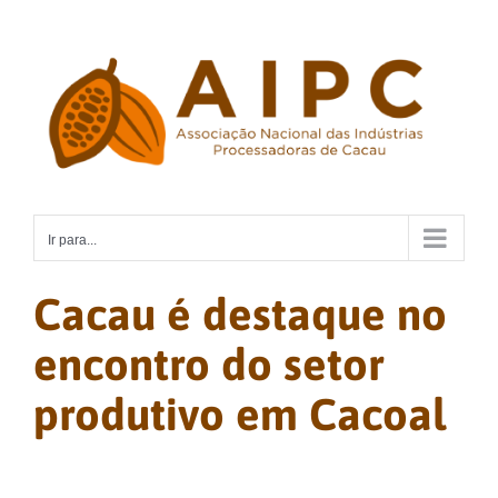
Ir
para
o
conteúdo
Ir para...
Cacau é destaque no
encontro do setor
produtivo em Cacoal