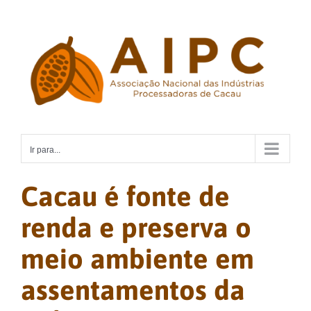
Ir
para
o
conteúdo
Ir para...
Cacau é fonte de
renda e preserva o
meio ambiente em
assentamentos da