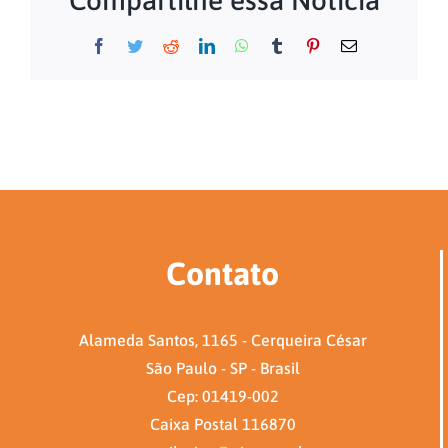
Facebook
Twitter
Reddit
LinkedIn
WhatsApp
Tumblr
Pinterest
E-
mail
Contato
Alameda Santos, 1165 - Cerqueira César
São Paulo - SP - Brasil
Cep: 01419-002
Caixa Postal 116870