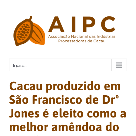
Ir
para
o
conteúdo
Ir para...
Cacau produzido em
São Francisco de Drº
Jones é eleito como a
melhor amêndoa do