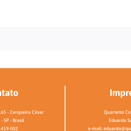
tato
Impr
65 - Cerqueira César
Quartetto C
- SP - Brasil
Eduardo S
1419-002
e-mail: eduardo@qu