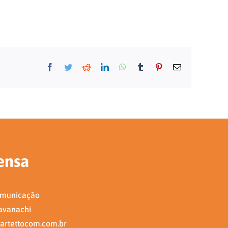
Facebook
Twitter
Reddit
LinkedIn
WhatsApp
Tumblr
Pinterest
E-
mail
ensa
omunicação
avanachi
artettocom.com.br