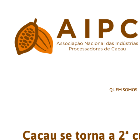
Ir
para
o
conteúdo
QUEM SOMOS
Cacau se torna a 2ª 