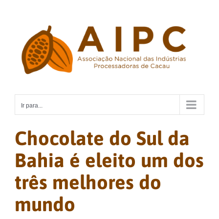
Ir
para
o
conteúdo
Ir para...
Chocolate do Sul da
Bahia é eleito um dos
três melhores do
mundo