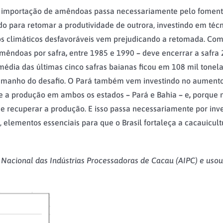
a importação de amêndoas passa necessariamente pelo foment
ndo para retomar a produtividade de outrora, investindo em t
tos climáticos desfavoráveis vem prejudicando a retomada. Com
amêndoas por safra
,
entre 1985 e 1990
–
deve encerrar a safra
dia das últimas cinco safras baianas ficou em 108 mil tonela
tamanho do desafio. O Pará também vem investindo no aumento
que a produção em ambos os estados
–
Pará e Bahia
–
e
,
porque nã
e recuperar a produção. E isso passa necessariamente por inve
lementos essenciais para que o Brasil fortaleça a cacauicultur
o Nacional das Indústrias Processadoras de Cacau (AIPC) e uso