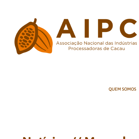
Ir
para
o
conteúdo
QUEM SOMOS