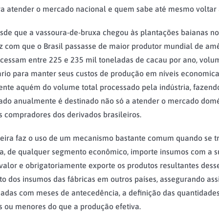
para atender o mercado nacional e quem sabe até mesmo voltar
l, desde que a vassoura-de-bruxa chegou às plantações baianas n
 com que o Brasil passasse de maior produtor mundial de amê
processam entre 225 e 235 mil toneladas de cacau por ano, vol
ário para manter seus custos de produção em níveis economic
mente aquém do volume total processado pela indústria, fazen
ado anualmente é destinado não só a atender o mercado domés
s compradores dos derivados brasileiros.
sileira faz o uso de um mecanismo bastante comum quando se tr
ra, de qualquer segmento econômico, importe insumos com a su
valor e obrigatoriamente exporte os produtos resultantes dess
sto dos insumos das fábricas em outros países, assegurando as
madas com meses de antecedência, a definição das quantidade
 ou menores do que a produção efetiva.