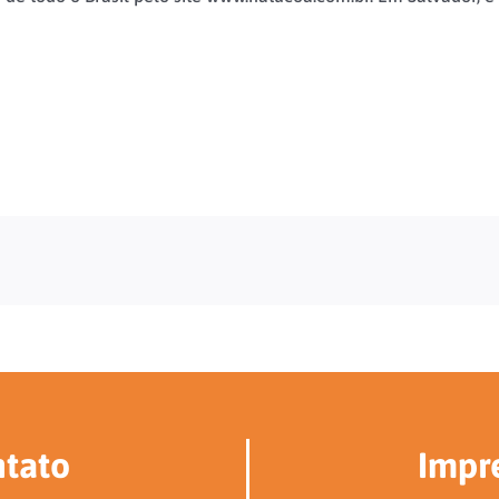
tato
Impr