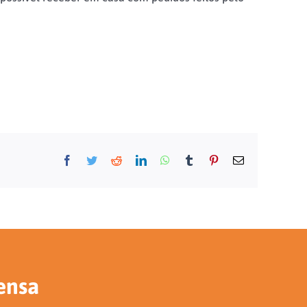
Facebook
Twitter
Reddit
LinkedIn
WhatsApp
Tumblr
Pinterest
E-
mail
ensa