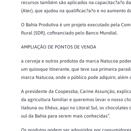
recursos também são aplicados na capacitac?a?o da e
(Ater), que ajudou na qualificac?a?o e no aumento da
O Bahia Produtiva é um projeto executado pela Com
Rural (SDR), cofinanciado pelo Banco Mundial.
AMPLIAÇÃO DE PONTOS DE VENDA
a cerveja e outros produtos da marca Natucoa podem
um quiosque itinerante, que teve sua primeira para
marca Natucoa, onde o público pode adquirir, além d
A presidente da Coopessba, Carine Assunção, explica
da agricultura familiar e queremos levar o nosso c
Itabuna ou Ilhéus, aqui no Litoral Sul, os chocolat
sul da Bahia para serem mais conhecidas”.
Os produtos podem ser adquiridos por consumidores 