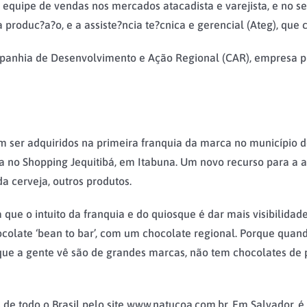
quipe de vendas nos mercados atacadista e varejista, e no ser
 produc?a?o, e a assiste?ncia te?cnica e gerencial (Ateg), que
panhia de Desenvolvimento e Ação Regional (CAR), empresa pú
 ser adquiridos na primeira franquia da marca no município d
da no Shopping Jequitibá, em Itabuna. Um novo recurso para a
a cerveja, outros produtos.
 que o intuito da franquia e do quiosque é dar mais visibilida
hocolate ‘bean to bar’, com um chocolate regional. Porque qu
es que a gente vê são de grandes marcas, não tem chocolates d
de todo o Brasil pelo site www.natucoa.com.br. Em Salvador, é