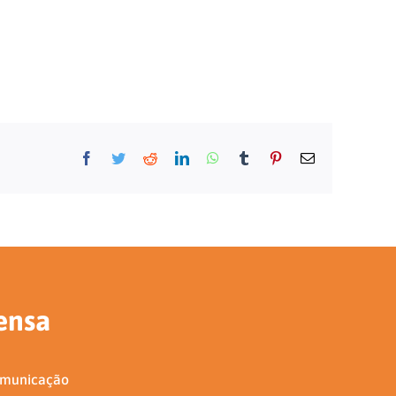
Facebook
Twitter
Reddit
LinkedIn
WhatsApp
Tumblr
Pinterest
E-
mail
ensa
omunicação