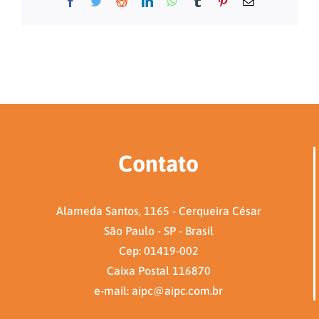
Facebook
Twitter
Reddit
LinkedIn
WhatsApp
Tumblr
Pinterest
E-
mail
Contato
Alameda Santos, 1165 - Cerqueira César
São Paulo - SP - Brasil
Cep: 01419-002
Caixa Postal 116870
e-mail: aipc@aipc.com.br