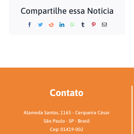
Compartilhe essa Notícia
Facebook
Twitter
Reddit
LinkedIn
WhatsApp
Tumblr
Pinterest
E-
mail
Contato
Alameda Santos, 1165 - Cerqueira César
São Paulo - SP - Brasil
Cep: 01419-002