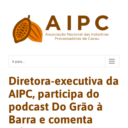
Ir
para
o
conteúdo
Ir para...
Diretora-executiva da
AIPC, participa do
podcast Do Grão à
Barra e comenta