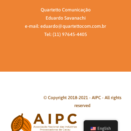
Quartetto Comunicação
Eduardo Savanachi
e-mail: eduardo@quartettocom.com.br
Tel: (11) 97645-4405
© Copyright 2018-2021 - AIPC - All rights
reserved
Facebook
Twitter
Instagram
Pinterest
English