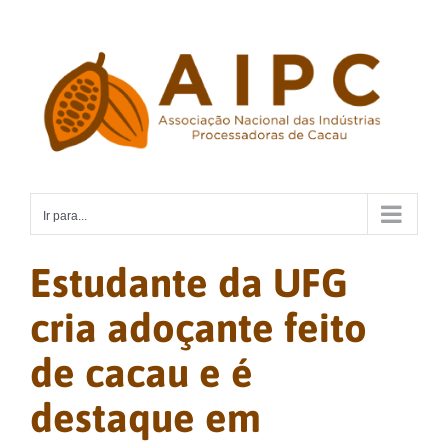
Ir
para
o
conteúdo
Ir para...
Estudante da UFG
cria adoçante feito
de cacau e é
destaque em