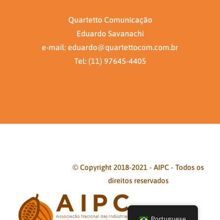
Quartetto Comunicação
Eduardo Savanachi
e-mail: eduardo@quartettocom.com.br
Tel: (11) 97645-4405
© Copyright 2018-2021 - AIPC - Todos os
direitos reservados
Facebook
Twitter
Instagram
Pinterest
Portuguese