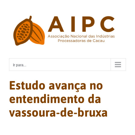
Ir
para
o
conteúdo
Ir para...
Estudo avança no
entendimento da
vassoura-de-bruxa