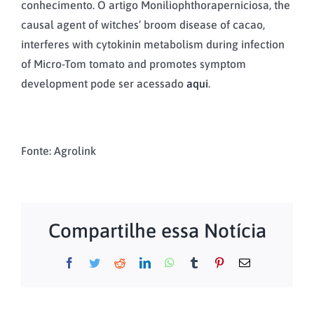
conhecimento. O artigo Moniliophthoraperniciosa, the
causal agent of witches’ broom disease of cacao,
interferes with cytokinin metabolism during infection
of Micro-Tom tomato and promotes symptom
development pode ser acessado
aqui
.
Fonte: Agrolink
Compartilhe essa Notícia
Facebook
Twitter
Reddit
LinkedIn
WhatsApp
Tumblr
Pinterest
E-
mail