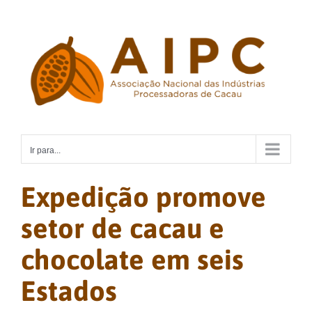
Ir
para
o
conteúdo
Ir para...
Expedição promove
setor de cacau e
chocolate em seis
Estados