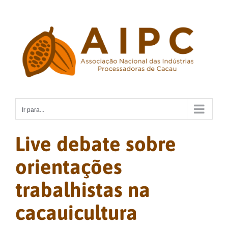
Ir
para
o
conteúdo
Ir para...
Live debate sobre
orientações
trabalhistas na
cacauicultura