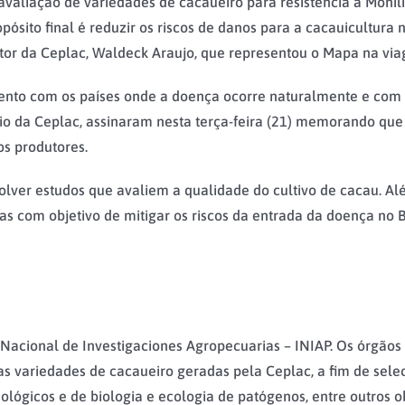
 avaliação de variedades de cacaueiro para resistência à Moni
ropósito final é reduzir os riscos de danos para a cacauicultura
retor da Ceplac, Waldeck Araujo, que representou o Mapa na vi
to com os países onde a doença ocorre naturalmente e com al
dio da Ceplac, assinaram nesta terça-feira (21) memorando que
s produtores.
ver estudos que avaliem a qualidade do cultivo de cacau. Alé
ças com objetivo de mitigar os riscos da entrada da doença no Br
o Nacional de Investigaciones Agropecuarias – INIAP. Os órgãos
s variedades de cacaueiro geradas pela Ceplac, a fim de selec
ológicos e de biologia e ecologia de patógenos, entre outros ob