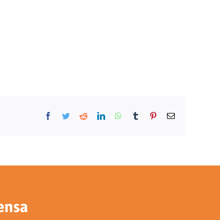
Facebook
Twitter
Reddit
LinkedIn
WhatsApp
Tumblr
Pinterest
E-
mail
ensa