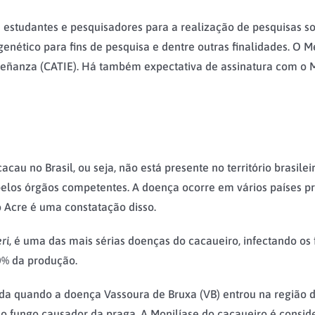
 de estudantes e pesquisadores para a realização de pesquisas 
genético para fins de pesquisa e dentre outras finalidades. 
señanza (CATIE). Há também expectativa de assinatura com o 
cau no Brasil, ou seja, não está presente no território brasile
elos órgãos competentes. A doença ocorre em vários países pr
o Acre é uma constatação disso.
ri
, é uma das mais sérias doenças do cacaueiro, infectando os
0% da produção.
mada quando a doença Vassoura de Bruxa (VB) entrou na região 
ao fungo causador da praga. A Monilíase do cacaueiro é consi