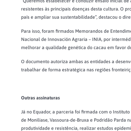
“Queremos estabelecer e conduzir ensaio inicial de
resistentes às principais doenças desta cultura. O p
país e ampliar sua sustentabilidade”, destacou o di
Para isso, foram firmados Memorandos de Entendimen
Nacional de Innovación Agraria – INIA, por intermé
melhorar a qualidade genética do cacau em favor do
O documento autoriza ambas as entidades a desenvol
trabalhar de forma estratégica nas regiões fronteiri
Outras assinaturas
Já no Equador, a parceria foi firmada com o Institut
de Monilíase, Vassoura-de-Bruxa e Podridão Parda na
produtividade e resistência, realizar estudos epidemi