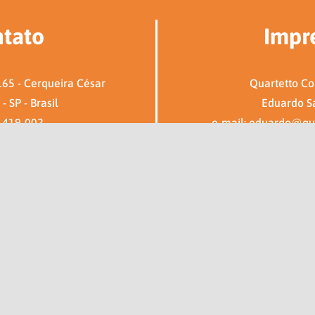
tato
Impr
65 - Cerqueira César
Quartetto C
- SP - Brasil
Eduardo S
1419-002
e-mail: eduardo@qu
stal 116870
Tel: (11) 9
c@aipc.com.br
© Copyright 2018-2021 - AIPC - Todos os direitos reservados