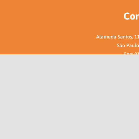
Con
Alameda Santos, 11
São Paulo 
Cep: 0
Caixa Po
e-mail: aip