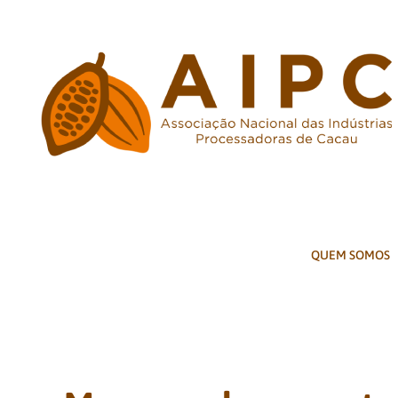
Ir
para
o
conteúdo
QUEM SOMOS