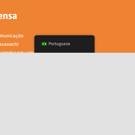
ensa
omunicação
avanachi
Portuguese
artettocom.com.br
7645-4405
Facebook
Twitter
Instagram
Pinterest