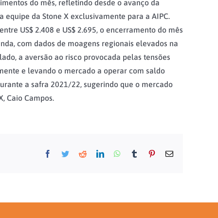
cimentos do mês, refletindo desde o avanço da
la equipe da Stone X exclusivamente para a AIPC.
 entre US$ 2.408 e US$ 2.695, o encerramento do mês
manda, com dados de moagens regionais elevados na
ado, a aversão ao risco provocada pelas tensões
ormente e levando o mercado a operar com saldo
 durante a safra 2021/22, sugerindo que o mercado
X, Caio Campos.
Facebook
Twitter
Reddit
LinkedIn
WhatsApp
Tumblr
Pinterest
E-
mail