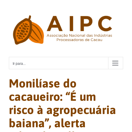
Ir
para
o
conteúdo
Ir para...
Monilíase do
cacaueiro: “É um
risco à agropecuária
baiana”, alerta