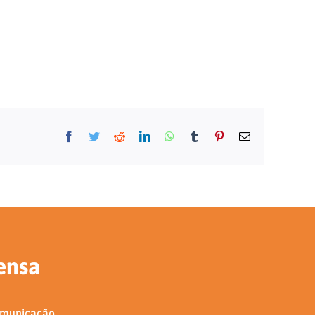
Facebook
Twitter
Reddit
LinkedIn
WhatsApp
Tumblr
Pinterest
E-
mail
ensa
omunicação