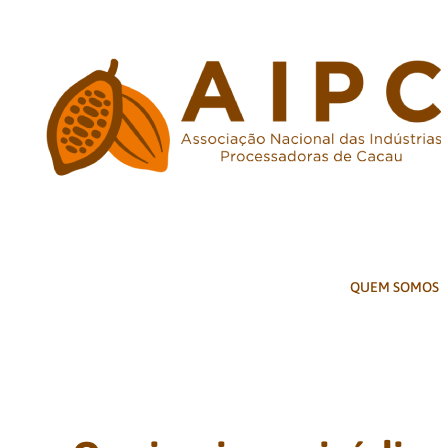
Ir
para
o
conteúdo
QUEM SOMOS