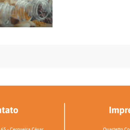
tato
Impr
65 - Cerqueira César
Quartetto C