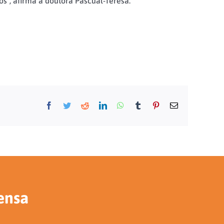
s”, afirma a doutora Pascual-Teresa.
Facebook
Twitter
Reddit
LinkedIn
WhatsApp
Tumblr
Pinterest
E-
mail
ensa