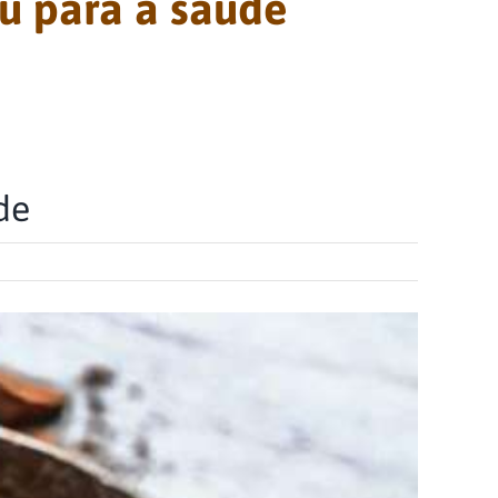
u para a saúde
de