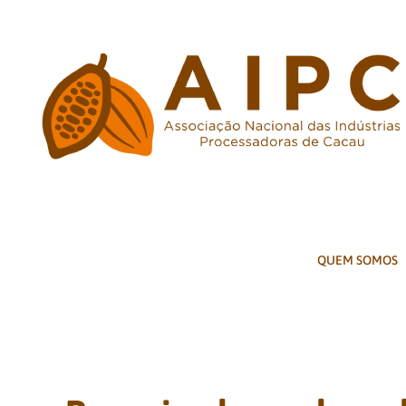
Ir
para
o
conteúdo
QUEM SOMOS