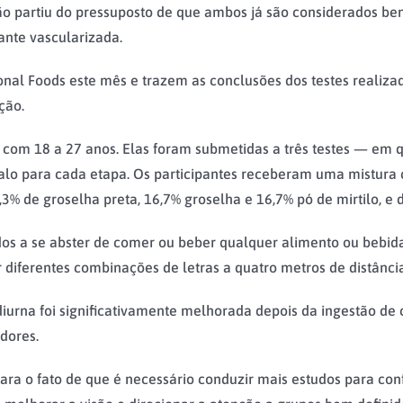
ão partiu do pressuposto de que ambos já são considerados be
ante vascularizada.
ional Foods este mês e trazem as conclusões dos testes realiz
ção.
, com 18 a 27 anos. Elas foram submetidas a três testes — em
o para cada etapa. Os participantes receberam uma mistura 
,3% de groselha preta, 16,7% groselha e 16,7% pó de mirtilo, 
ados a se abster de comer ou beber qualquer alimento ou bebida
ler diferentes combinações de letras a quatro metros de distânc
o diurna foi significativamente melhorada depois da ingestão 
dores.
ra o fato de que é necessário conduzir mais estudos para conf