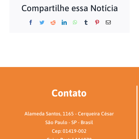
Compartilhe essa Notícia
Facebook
Twitter
Reddit
LinkedIn
WhatsApp
Tumblr
Pinterest
E-
mail
Contato
Alameda Santos, 1165 - Cerqueira César
São Paulo - SP - Brasil
Cep: 01419-002