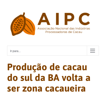
Ir
para
o
conteúdo
Ir para...
Produção de cacau
do sul da BA volta a
ser zona cacaueira