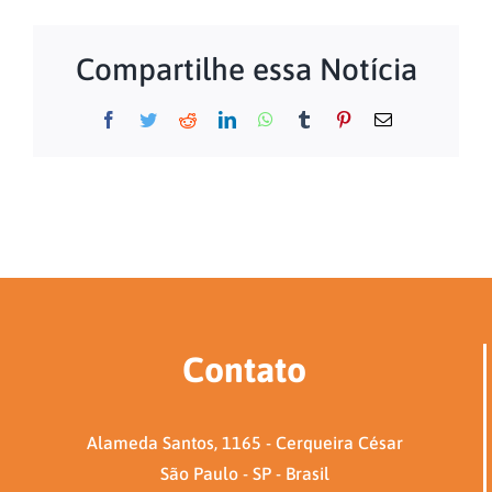
Compartilhe essa Notícia
Facebook
Twitter
Reddit
LinkedIn
WhatsApp
Tumblr
Pinterest
E-
mail
Contato
Alameda Santos, 1165 - Cerqueira César
São Paulo - SP - Brasil