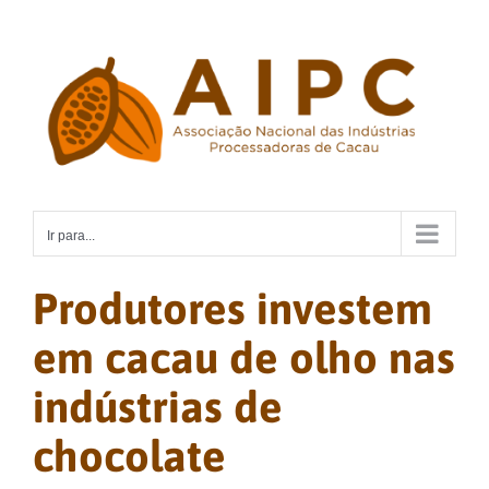
Ir
para
o
conteúdo
Ir para...
Produtores investem
em cacau de olho nas
indústrias de
chocolate