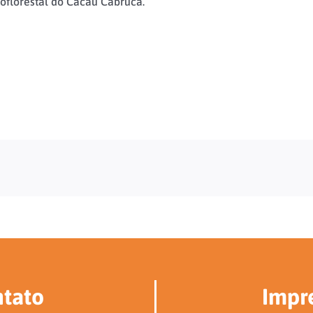
oflorestal do Cacau Cabruca.
tato
Impr