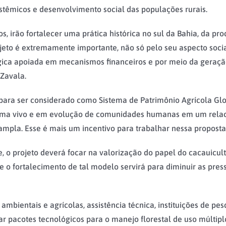
stêmicos e desenvolvimento social das populações rurais.
s, irão fortalecer uma prática histórica no sul da Bahia, da p
jeto é extremamente importante, não só pelo seu aspecto socia
ica apoiada em mecanismos financeiros e por meio da geração 
 Zavala.
para ser considerado como Sistema de Patrimônio Agrícola Gl
ema vivo e em evolução de comunidades humanas em um rela
is ampla. Esse é mais um incentivo para trabalhar nessa proposta
 o projeto deverá focar na valorização do papel do cacauicult
e o fortalecimento de tal modelo servirá para diminuir as pres
bientais e agrícolas, assistência técnica, instituições de pesq
evar pacotes tecnológicos para o manejo florestal de uso múlt