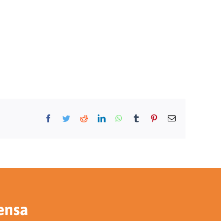
Facebook
Twitter
Reddit
LinkedIn
WhatsApp
Tumblr
Pinterest
E-
mail
ensa