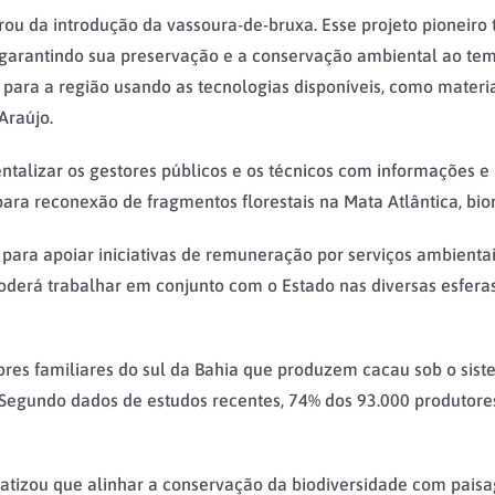
rou da introdução da vassoura-de-bruxa. Esse projeto pioneir
arantindo sua preservação e a conservação ambiental ao temp
ra a região usando as tecnologias disponíveis, como materiai
Araújo.
entalizar os gestores públicos e os técnicos com informações e
ca para reconexão de fragmentos florestais na Mata Atlântica, b
a para apoiar iniciativas de remuneração por serviços ambienta
oderá trabalhar em conjunto com o Estado nas diversas esferas
ltores familiares do sul da Bahia que produzem cacau sob o sis
 Segundo dados de estudos recentes, 74% dos 93.000 produtore
nfatizou que alinhar a conservação da biodiversidade com pai