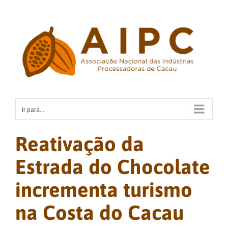
Ir
para
o
conteúdo
Ir para...
Reativação da
Estrada do Chocolate
incrementa turismo
na Costa do Cacau