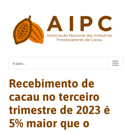
Ir
para
o
conteúdo
Ir para...
Recebimento de
cacau no terceiro
trimestre de 2023 é
5% maior que o