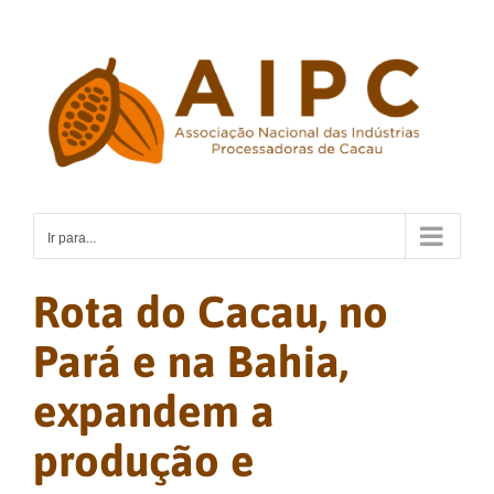
Ir
para
o
conteúdo
Ir para...
Rota do Cacau, no
Pará e na Bahia,
expandem a
produção e