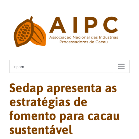
Ir
para
o
conteúdo
Ir para...
Sedap apresenta as
estratégias de
fomento para cacau
sustentável