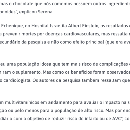
u, mas o chocolate que nós comemos possuem outros ingrediente
onoides”, explicou Serena.
 Echenique, do Hospital Israelita Albert Einstein, os resultad
a prevenir mortes por doenças cardiovasculares, mas ressalta
cundário da pesquisa e não como efeito principal (que era avali
lveu uma população idosa que tem mais risco de complicações 
iram o suplemento. Mas como os benefícios foram observados 
 o cardiologista. Os autores da pesquisa também ressaltam que
om multivitamínicos em andamento para avaliar o impacto na 
ão ou pelo menos para a população de alto risco. Mas por enqu
ário com o objetivo de reduzir risco de infarto ou de AVC”, c