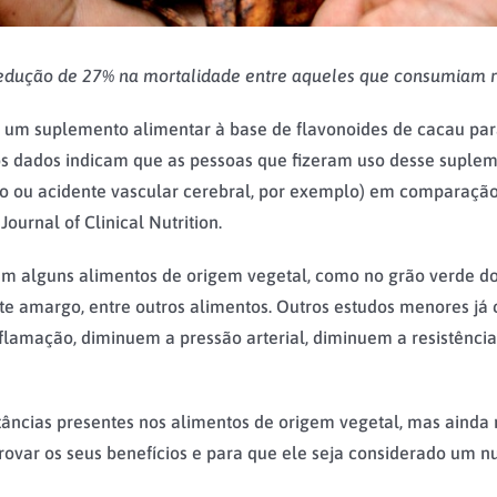
 redução de 27% na mortalidade entre aqueles que consumiam
um suplemento alimentar à base de flavonoides de cacau para 
 os dados indicam que as pessoas que fizeram uso desse supl
rto ou acidente vascular cerebral, por exemplo) em comparaç
urnal of Clinical Nutrition.
m alguns alimentos de origem vegetal, como no grão verde do 
late amargo, entre outros alimentos. Outros estudos menores j
lamação, diminuem a pressão arterial, diminuem a resistência 
âncias presentes nos alimentos de origem vegetal, mas ainda n
ovar os seus benefícios e para que ele seja considerado um nut