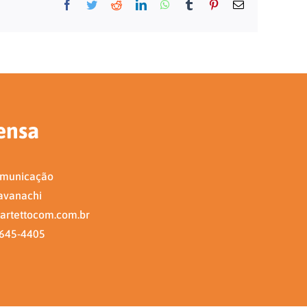
Facebook
Twitter
Reddit
LinkedIn
WhatsApp
Tumblr
Pinterest
E-
mail
ensa
omunicação
avanachi
artettocom.com.br
7645-4405