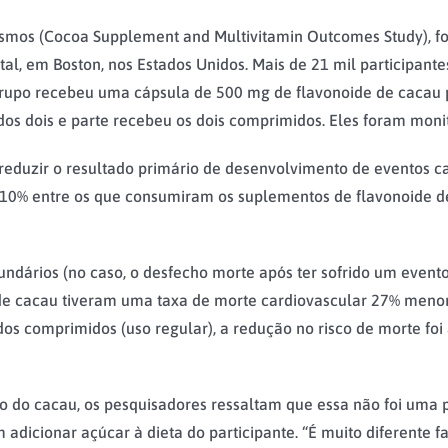
smos (Cocoa Supplement and Multivitamin Outcomes Study), fo
l, em Boston, nos Estados Unidos. Mais de 21 mil participante
grupo recebeu uma cápsula de 500 mg de flavonoide de cacau 
os dois e parte recebeu os dois comprimidos. Eles foram moni
duzir o resultado primário de desenvolvimento de eventos ca
10% entre os que consumiram os suplementos de flavonoide de 
undários (no caso, o desfecho morte após ter sofrido um evento
e cacau tiveram uma taxa de morte cardiovascular 27% menor 
 comprimidos (uso regular), a redução no risco de morte foi
 do cacau, os pesquisadores ressaltam que essa não foi uma p
em adicionar açúcar à dieta do participante. “É muito diferent