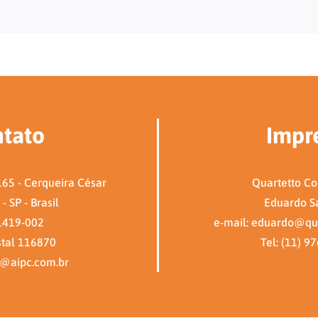
tato
Impr
65 - Cerqueira César
Quartetto C
- SP - Brasil
Eduardo S
1419-002
e-mail: eduardo@qu
stal 116870
Tel: (11) 9
c@aipc.com.br