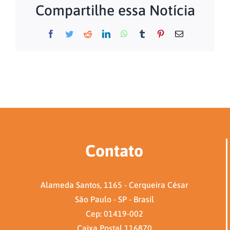
Compartilhe essa Notícia
Facebook
Twitter
Reddit
LinkedIn
WhatsApp
Tumblr
Pinterest
E-
mail
Contato
Alameda Santos, 1165 - Cerqueira César
São Paulo - SP - Brasil
Cep: 01419-002
Caixa Postal 116870