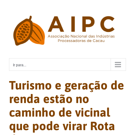
Ir
para
o
conteúdo
Ir para...
Turismo e geração de
renda estão no
caminho de vicinal
que pode virar Rota